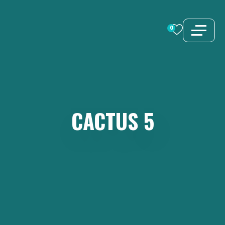
Aller
au
0
contenu
CACTUS
5