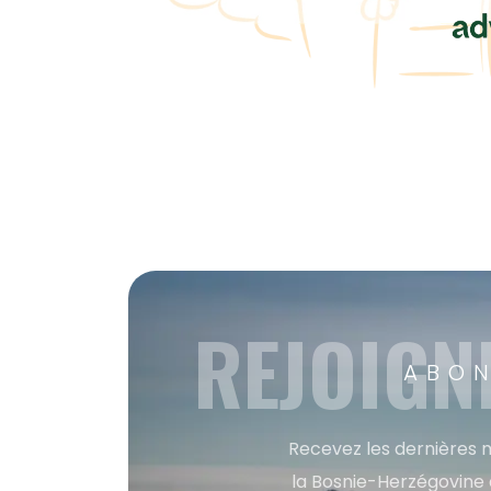
REJOIGN
ABON
Recevez les dernières m
la Bosnie-Herzégovine 