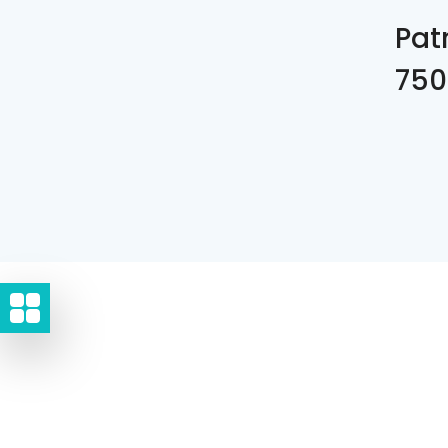
Patr
750