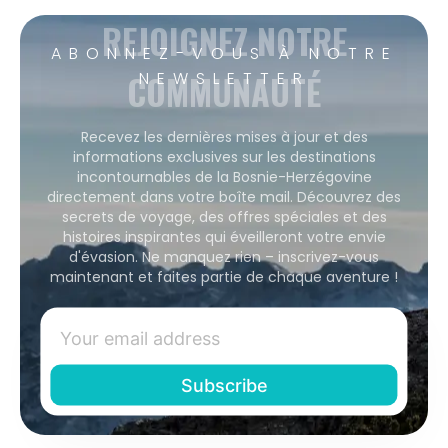
REJOIGNEZ NOTRE
ABONNEZ-VOUS À NOTRE
COMMUNAUTÉ
NEWSLETTER
Recevez les dernières mises à jour et des
informations exclusives sur les destinations
incontournables de la Bosnie-Herzégovine
directement dans votre boîte mail. Découvrez des
secrets de voyage, des offres spéciales et des
histoires inspirantes qui éveilleront votre envie
d'évasion. Ne manquez rien – inscrivez-vous
maintenant et faites partie de chaque aventure !