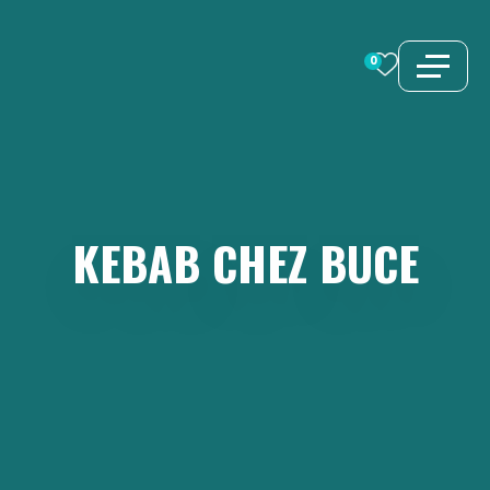
Aller
au
0
contenu
KEBAB
CHEZ
BUCE