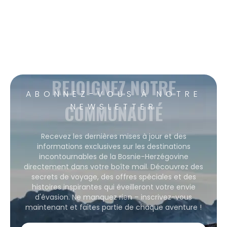
REJOIGNEZ NOTRE
ABONNEZ-VOUS À NOTRE
COMMUNAUTÉ
NEWSLETTER
Recevez les dernières mises à jour et des
informations exclusives sur les destinations
incontournables de la Bosnie-Herzégovine
directement dans votre boîte mail. Découvrez des
secrets de voyage, des offres spéciales et des
histoires inspirantes qui éveilleront votre envie
d'évasion. Ne manquez rien – inscrivez-vous
maintenant et faites partie de chaque aventure !