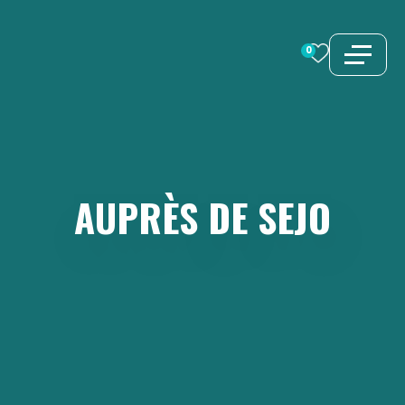
Aller
au
0
contenu
AUPRÈS
DE
SEJO