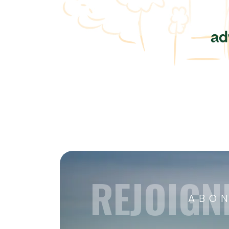
REJOIGN
ABON