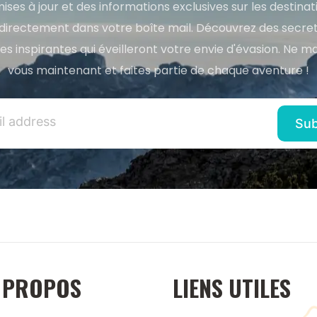
ises à jour et des informations exclusives sur les destina
directement dans votre boîte mail. Découvrez des secret
res inspirantes qui éveilleront votre envie d'évasion. Ne m
vous maintenant et faites partie de chaque aventure !
 PROPOS
LIENS UTILES