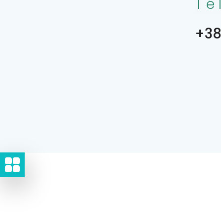
Té
+38