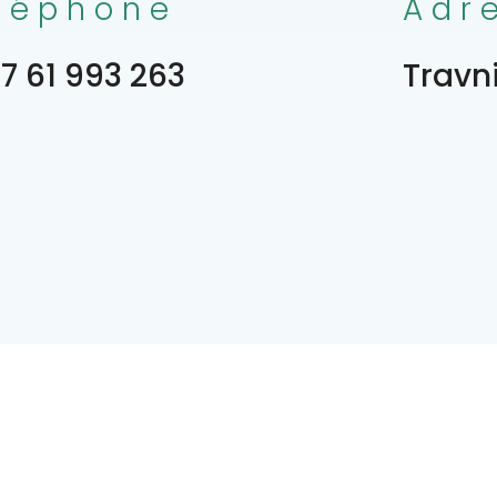
léphone
Adr
7 61 993 263
Travn