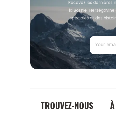
Recevez les dernières m
la Bosnie-Herzégovine 
spéciales et des histoi
TROUVEZ-NOUS
À