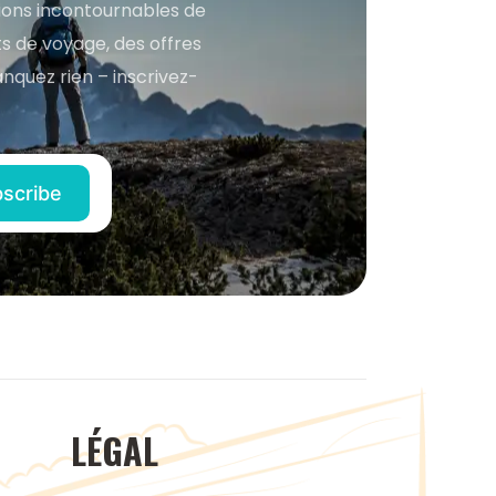
tions incontournables de
s de voyage, des offres
anquez rien – inscrivez-
LÉGAL