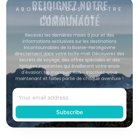
REJOIGNEZ NOTRE
ABONNEZ-VOUS À NOTRE
COMMUNAUTÉ
NEWSLETTER
Recevez les dernières mises à jour et des
informations exclusives sur les destinations
incontournables de la Bosnie-Herzégovine
directement dans votre boîte mail. Découvrez des
secrets de voyage, des offres spéciales et des
histoires inspirantes qui éveilleront votre envie
d'évasion. Ne manquez rien – inscrivez-vous
maintenant et faites partie de chaque aventure !