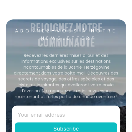
REJOIGNEZ NOTRE
ABONNEZ-VOUS À NOTRE
COMMUNAUTÉ
NEWSLETTER
Recevez les dernières mises à jour et des
informations exclusives sur les destinations
incontournables de la Bosnie-Herzégovine
directement dans votre boîte mail. Découvrez des
secrets de voyage, des offres spéciales et des
histoires inspirantes qui éveilleront votre envie
d'évasion. Ne manquez rien – inscrivez-vous
maintenant et faites partie de chaque aventure !