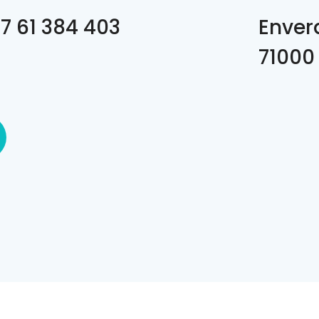
7 61 384 403
Enver
71000