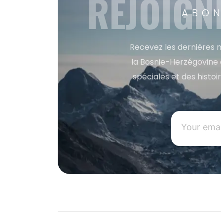
REJOIGN
ABON
Recevez les dernières m
la Bosnie-Herzégovine 
spéciales et des histoi