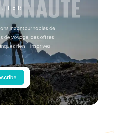
MMUNAUTÉ
ETTER
tions incontournables de
s de voyage, des offres
anquez rien – inscrivez-