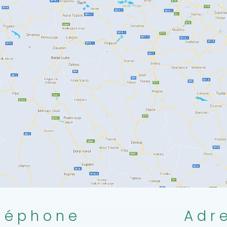
léphone
Adr