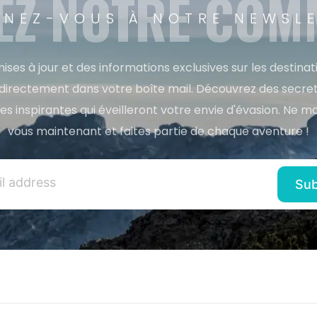
EZ NOTRE CO
NEZ-VOUS À NOTRE NEWSL
ises à jour et des informations exclusives sur les destina
directement dans votre boîte mail. Découvrez des secret
res inspirantes qui éveilleront votre envie d'évasion. Ne m
vous maintenant et faites partie de chaque aventure !