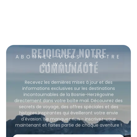
REJOIGNEZ NOTRE
ABONNEZ-VOUS À NOTRE
COMMUNAUTÉ
NEWSLETTER
Recevez les dernières mises à jour et des
informations exclusives sur les destinations
incontournables de la Bosnie-Herzégovine
directement dans votre boîte mail. Découvrez des
secrets de voyage, des offres spéciales et des
histoires inspirantes qui éveilleront votre envie
d'évasion. Ne manquez rien – inscrivez-vous
maintenant et faites partie de chaque aventure !