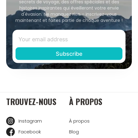
secrets de voyage, des offres spéciales et des
histoires inspirantes qui éveilleront votre envie
d'évasion. Ne manquez rien – inscrivez-vous
maintenant et faites partie de chaque aventure !
TROUVEZ-NOUS
À PROPOS
Instagram
À propos
Facebook
Blog