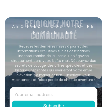
REJOIGNEZ NOTRE
ABONNEZ-VOUS À NOTRE
COMMUNAUTÉ
NEWSLETTER
Recevez les dernières mises à jour et des
informations exclusives sur les destinations
incontournables de la Bosnie-Herzégovine
directement dans votre boîte mail. Découvrez des
secrets de voyage, des offres spéciales et des
histoires inspirantes qui éveilleront votre envie
d'évasion. Ne manquez rien – inscrivez-vous
maintenant et faites partie de chaque aventure !