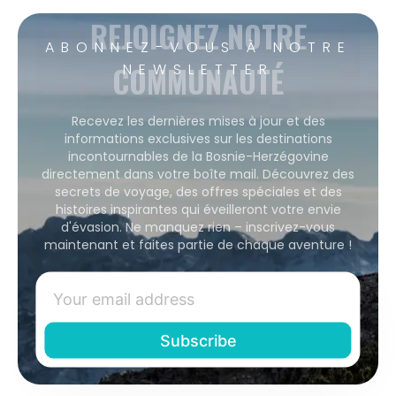
REJOIGNEZ NOTRE
ABONNEZ-VOUS À NOTRE
COMMUNAUTÉ
NEWSLETTER
Recevez les dernières mises à jour et des
informations exclusives sur les destinations
incontournables de la Bosnie-Herzégovine
directement dans votre boîte mail. Découvrez des
secrets de voyage, des offres spéciales et des
histoires inspirantes qui éveilleront votre envie
d'évasion. Ne manquez rien – inscrivez-vous
maintenant et faites partie de chaque aventure !