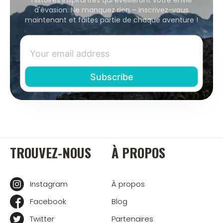
d'évasion. Ne manquez rien – inscrivez-vous
maintenant et faites partie de chaque aventure !
TROUVEZ-NOUS
À PROPOS
Instagram
À propos
Facebook
Blog
Twitter
Partenaires