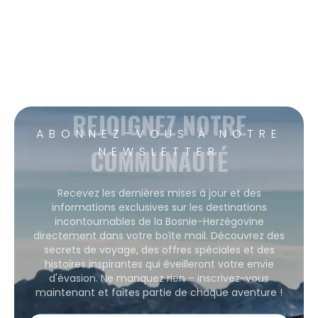
REJOIGNEZ NOTRE
ABONNEZ-VOUS À NOTRE
COMMUNAUTÉ
NEWSLETTER
Recevez les dernières mises à jour et des
informations exclusives sur les destinations
incontournables de la Bosnie-Herzégovine
directement dans votre boîte mail. Découvrez des
secrets de voyage, des offres spéciales et des
histoires inspirantes qui éveilleront votre envie
d'évasion. Ne manquez rien – inscrivez-vous
maintenant et faites partie de chaque aventure !