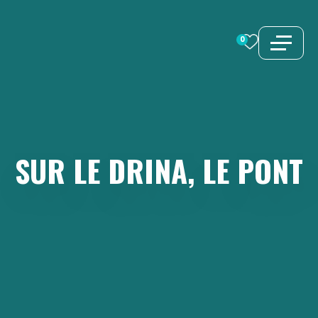
Aller
au
0
contenu
SUR
LE
DRINA,
LE
PONT