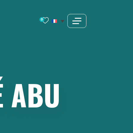
0
É
ABU