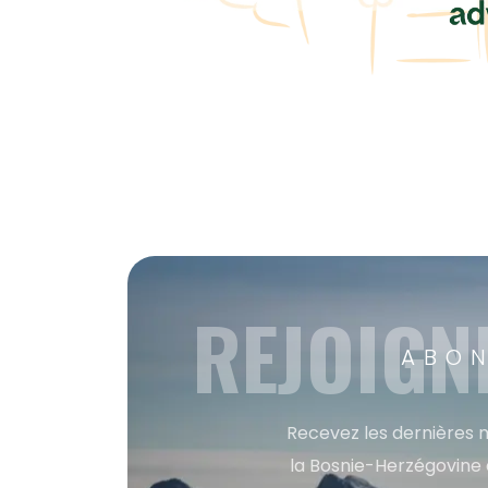
REJOIGN
ABON
Recevez les dernières m
la Bosnie-Herzégovine 