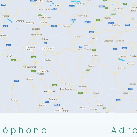
léphone
Adr