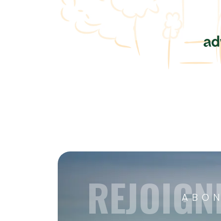
REJOIGN
ABON