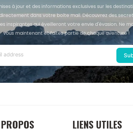
ises à jour et des informations exclusives sur les destina
directement dans votre boîte mail. Découvrez des secret
res inspirantes qui éveilleront votre envie d'évasion. Ne m
vous maintenant et faites partie de chaque aventure !
 PROPOS
LIENS UTILES