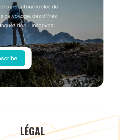
tions incontournables de
s de voyage, des offres
anquez rien – inscrivez-
LÉGAL