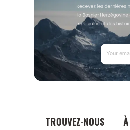
Recevez les dernières m
la Bosnie-Herzégovine 
spéciales et des histoi
TROUVEZ-NOUS
À