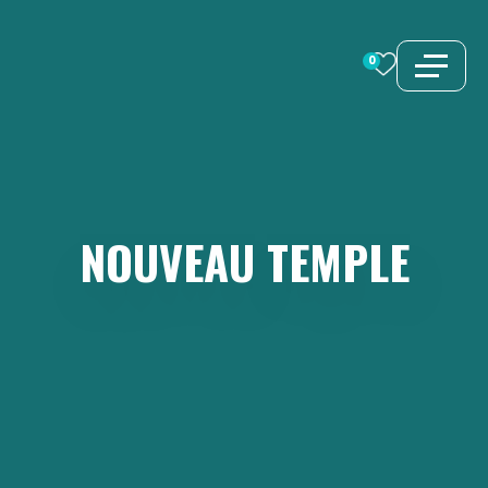
Aller
au
0
contenu
NOUVEAU
TEMPLE