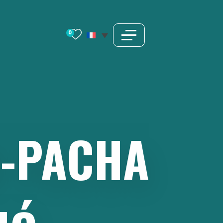
0
N-PACHA