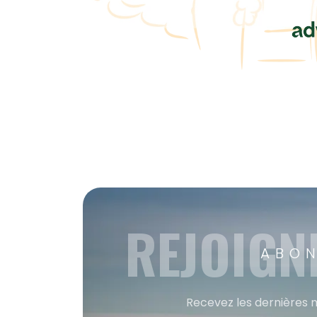
REJOIGN
ABON
Recevez les dernières m