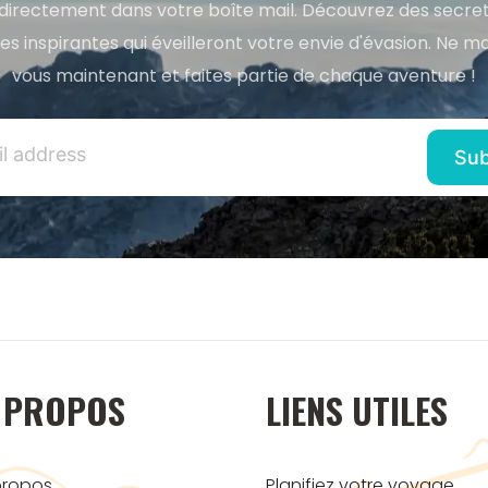
directement dans votre boîte mail. Découvrez des secret
res inspirantes qui éveilleront votre envie d'évasion. Ne m
vous maintenant et faites partie de chaque aventure !
 PROPOS
LIENS UTILES
propos
Planifiez votre voyage