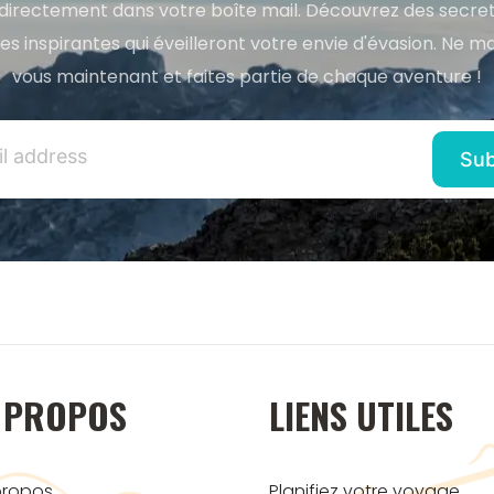
directement dans votre boîte mail. Découvrez des secret
res inspirantes qui éveilleront votre envie d'évasion. Ne m
vous maintenant et faites partie de chaque aventure !
 PROPOS
LIENS UTILES
propos
Planifiez votre voyage