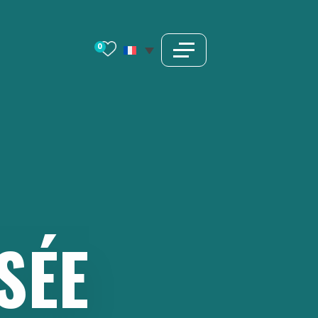
0
SÉE