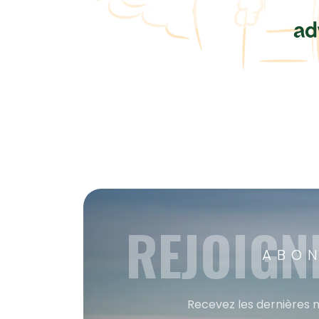
REJOIGN
ABON
Recevez les dernières m