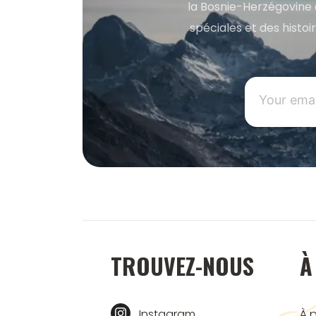
la Bosnie-Herzégovine 
spéciales et des histoi
TROUVEZ-NOUS
À
Instagram
À 