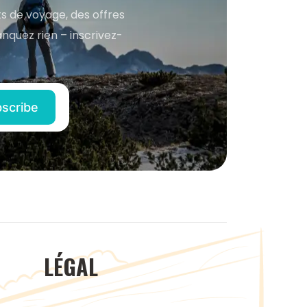
s de voyage, des offres
anquez rien – inscrivez-
LÉGAL