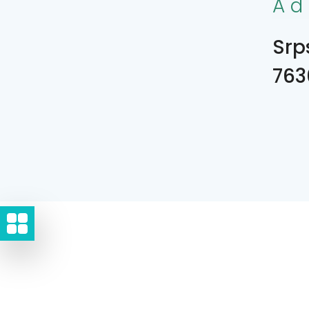
Ad
Srps
763