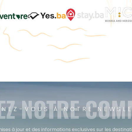
EZ NOTRE CO
NEZ-VOUS À NOTRE NEWSL
ises à jour et des informations exclusives sur les destina