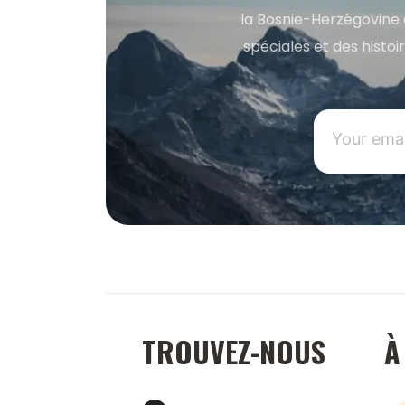
la Bosnie-Herzégovine 
spéciales et des histoi
TROUVEZ-NOUS
À