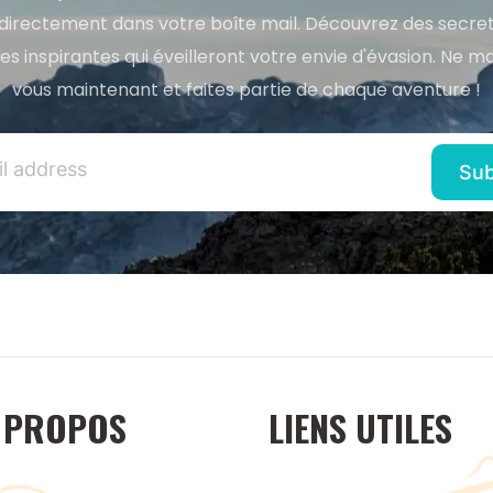
directement dans votre boîte mail. Découvrez des secret
res inspirantes qui éveilleront votre envie d'évasion. Ne m
vous maintenant et faites partie de chaque aventure !
 PROPOS
LIENS UTILES