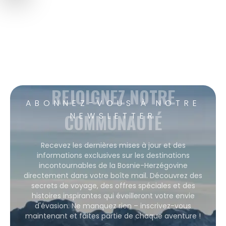
REJOIGNEZ NOTRE
ABONNEZ-VOUS À NOTRE
COMMUNAUTÉ
NEWSLETTER
Recevez les dernières mises à jour et des
informations exclusives sur les destinations
incontournables de la Bosnie-Herzégovine
directement dans votre boîte mail. Découvrez des
secrets de voyage, des offres spéciales et des
histoires inspirantes qui éveilleront votre envie
d'évasion. Ne manquez rien – inscrivez-vous
maintenant et faites partie de chaque aventure !