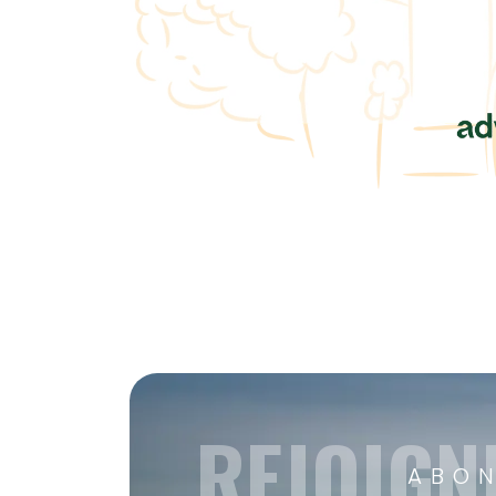
REJOIGN
ABON