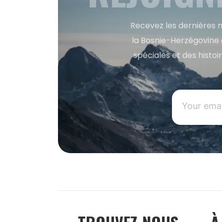
Recevez les dernières m
la Bosnie-Herzégovine 
spéciales et des histoi