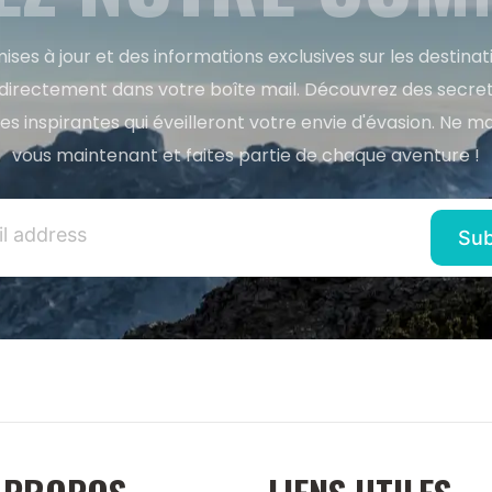
ises à jour et des informations exclusives sur les destina
directement dans votre boîte mail. Découvrez des secret
res inspirantes qui éveilleront votre envie d'évasion. Ne m
vous maintenant et faites partie de chaque aventure !