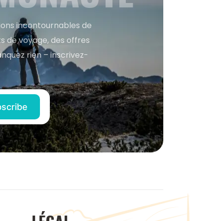
tions incontournables de
s de voyage, des offres
anquez rien – inscrivez-