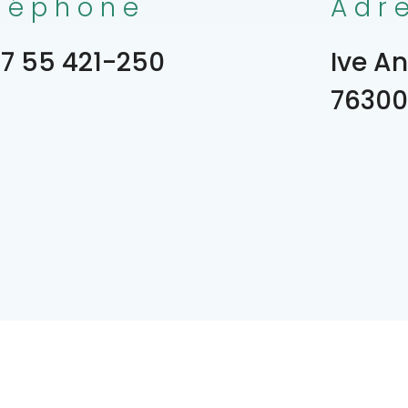
léphone
Adr
7 55 421-250
Ive An
76300