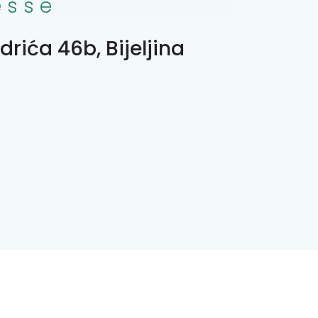
esse
drića 46b, Bijeljina