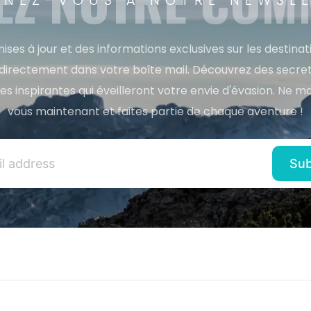
EZ NOTRE CO
NEZ-VOUS À NOTRE NEWSL
ises à jour et des informations exclusives sur les destina
directement dans votre boîte mail. Découvrez des secret
res inspirantes qui éveilleront votre envie d'évasion. Ne m
vous maintenant et faites partie de chaque aventure !