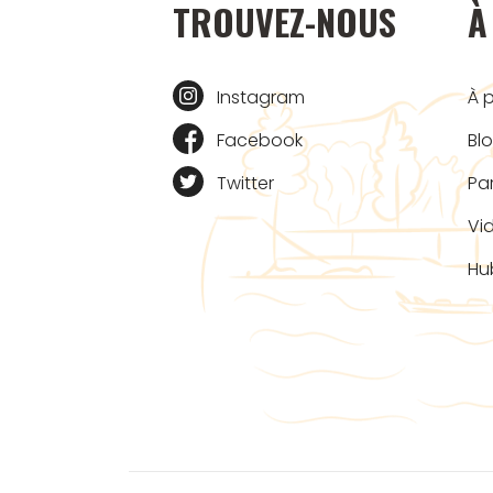
TROUVEZ-NOUS
À
Instagram
À 
Facebook
Bl
Twitter
Pa
Vi
Hu