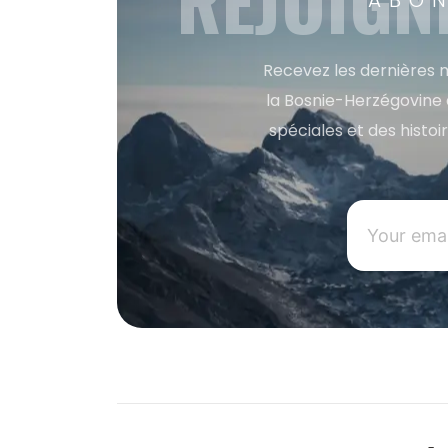
REJOIGN
ABON
Recevez les dernières m
la Bosnie-Herzégovine 
spéciales et des histoi