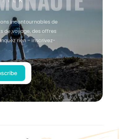
MMUNAUTÉ
ETTER
tions incontournables de
s de voyage, des offres
anquez rien – inscrivez-