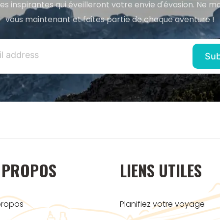
res inspirantes qui éveilleront votre envie d'évasion. Ne m
vous maintenant et faites partie de chaque aventure !
 PROPOS
LIENS UTILES
propos
Planifiez votre voyage