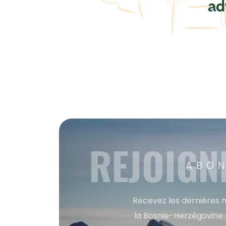
REJOIGN
ABON
Recevez les dernières m
la Bosnie-Herzégovine 