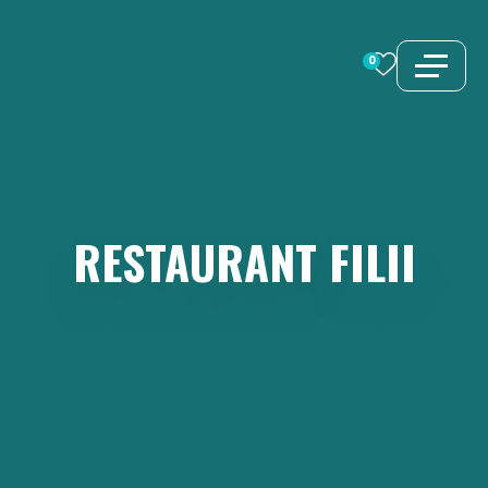
Aller
au
0
contenu
RESTAURANT
FILII