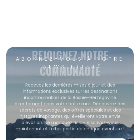
REJOIGNEZ NOTRE
ABONNEZ-VOUS À NOTRE
COMMUNAUTÉ
NEWSLETTER
Recevez les dernières mises à jour et des
informations exclusives sur les destinations
incontournables de la Bosnie-Herzégovine
directement dans votre boîte mail. Découvrez des
secrets de voyage, des offres spéciales et des
histoires inspirantes qui éveilleront votre envie
d'évasion. Ne manquez rien – inscrivez-vous
maintenant et faites partie de chaque aventure !