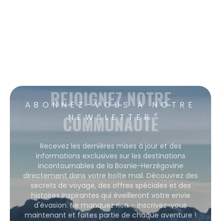
REJOIGNEZ NOTRE
ABONNEZ-VOUS À NOTRE
COMMUNAUTÉ
NEWSLETTER
Recevez les dernières mises à jour et des
informations exclusives sur les destinations
incontournables de la Bosnie-Herzégovine
directement dans votre boîte mail. Découvrez des
secrets de voyage, des offres spéciales et des
histoires inspirantes qui éveilleront votre envie
d'évasion. Ne manquez rien – inscrivez-vous
maintenant et faites partie de chaque aventure !