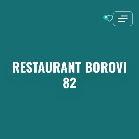
Aller
au
0
contenu
RESTAURANT
BOROVI
82