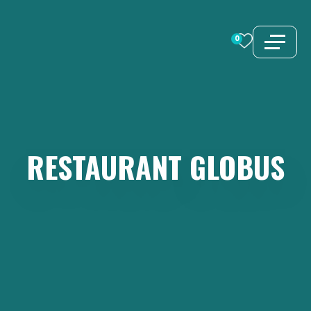
Aller
au
0
contenu
RESTAURANT
GLOBUS