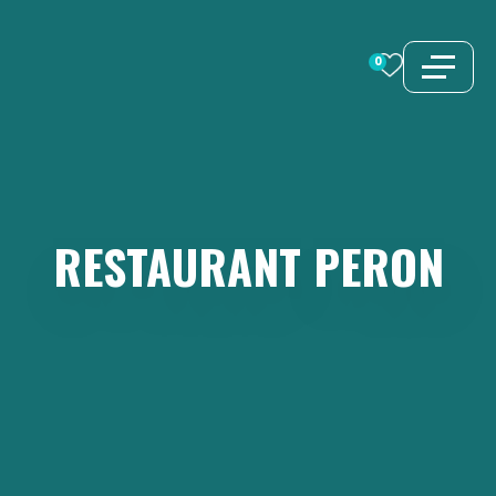
Aller
au
0
contenu
RESTAURANT
PERON