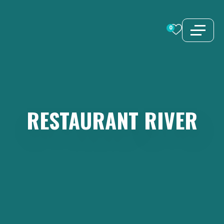
Aller
au
0
contenu
RESTAURANT
RIVER