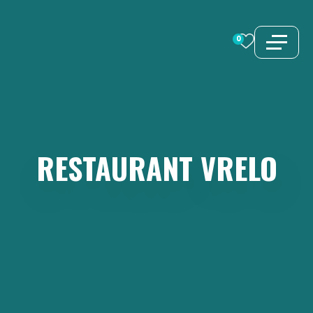
Aller
au
0
contenu
RESTAURANT
VRELO