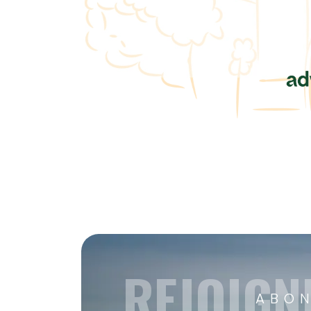
REJOIGN
ABON