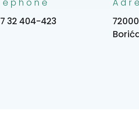
léphone
Adr
7 32 404-423
72000
Borić