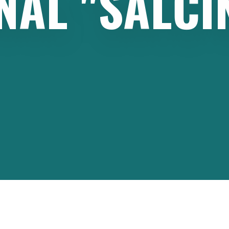
NAL
"SALČI