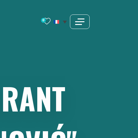
0
URANT