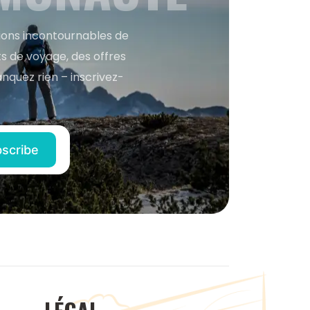
tions incontournables de
s de voyage, des offres
anquez rien – inscrivez-