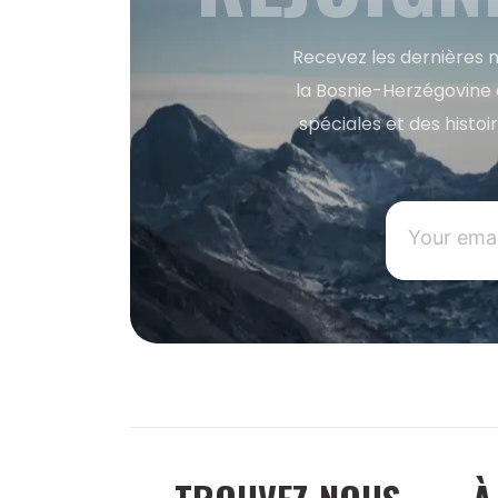
Recevez les dernières m
la Bosnie-Herzégovine 
spéciales et des histoi