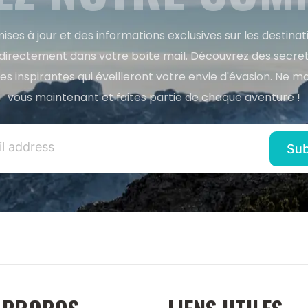
ises à jour et des informations exclusives sur les destina
directement dans votre boîte mail. Découvrez des secret
res inspirantes qui éveilleront votre envie d'évasion. Ne m
vous maintenant et faites partie de chaque aventure !