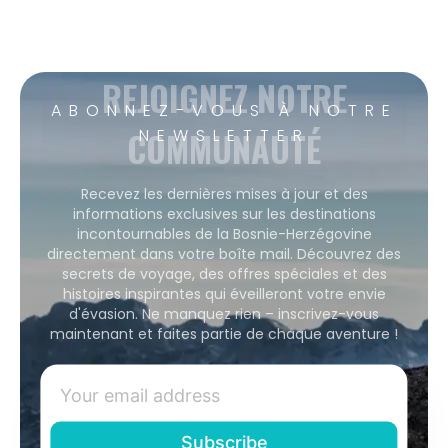
REJOIGNEZ NOTRE
ABONNEZ-VOUS À NOTRE
COMMUNAUTÉ
NEWSLETTER
Recevez les dernières mises à jour et des
informations exclusives sur les destinations
incontournables de la Bosnie-Herzégovine
directement dans votre boîte mail. Découvrez des
secrets de voyage, des offres spéciales et des
histoires inspirantes qui éveilleront votre envie
d'évasion. Ne manquez rien – inscrivez-vous
maintenant et faites partie de chaque aventure !