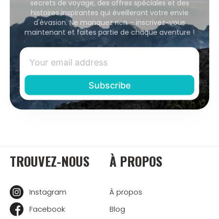
secrets de voyage, des offres spéciales et des
histoires inspirantes qui éveilleront votre envie
d'évasion. Ne manquez rien – inscrivez-vous
maintenant et faites partie de chaque aventure !
TROUVEZ-NOUS
À PROPOS
Instagram
À propos
Facebook
Blog