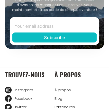
d'évasion. Ne manquez rien – inscrivez-vous
maintenant et faites partie de chaque aventure !
TROUVEZ-NOUS
À PROPOS
Instagram
À propos
Facebook
Blog
Twitter
Partenaires