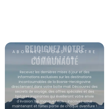
REJOIGNEZ NOTRE
ABONNEZ-VOUS À NOTRE
COMMUNAUTÉ
NEWSLETTER
Recevez les dernières mises à jour et des
informations exclusives sur les destinations
incontournables de la Bosnie-Herzégovine
directement dans votre boîte mail. Découvrez des
secrets de voyage, des offres spéciales et des
histoires inspirantes qui éveilleront votre envie
d'évasion. Ne manquez rien – inscrivez-vous
maintenant et faites partie de chaque aventure !