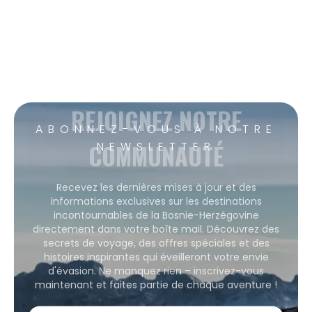
REJOIGNEZ NOTRE
ABONNEZ-VOUS À NOTRE
COMMUNAUTÉ
NEWSLETTER
Recevez les dernières mises à jour et des
informations exclusives sur les destinations
incontournables de la Bosnie-Herzégovine
directement dans votre boîte mail. Découvrez des
secrets de voyage, des offres spéciales et des
histoires inspirantes qui éveilleront votre envie
d'évasion. Ne manquez rien – inscrivez-vous
maintenant et faites partie de chaque aventure !