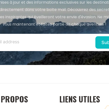
ises à jour et des informations exclusives sur les destina
directement dans votre boîte mail. Découvrez des secret
res inspirantes qui éveilleront votre envie d'évasion. Ne m
vous maintenant et faites partie de chaque aventure !
 PROPOS
LIENS UTILES