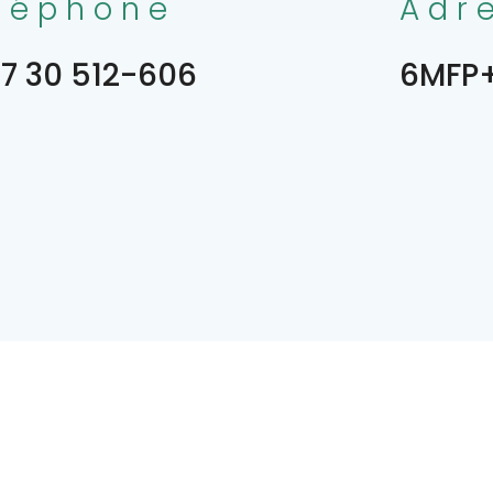
léphone
Adr
7 30 512-606
6MFP+