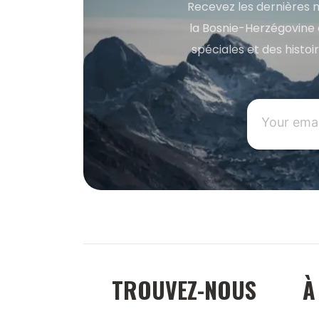
Recevez les dernières m
la Bosnie-Herzégovine 
spéciales et des histoi
TROUVEZ-NOUS
À