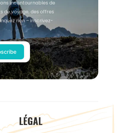
tions incontournables de
s de voyage, des offres
anquez rien – inscrivez-
LÉGAL