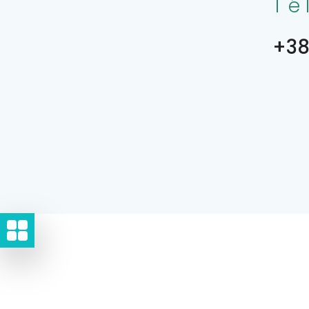
Té
+38