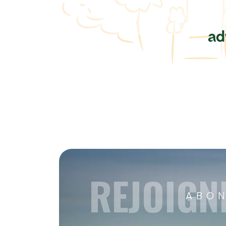
REJOIGN
ABON