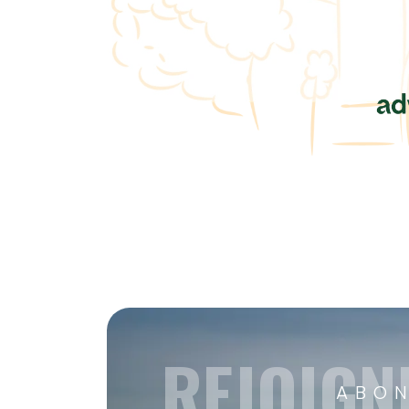
REJOIGN
ABON