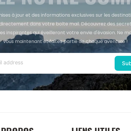
ises à jour et des informations exclusives sur les destina
directement dans votre boîte mail. Découvrez des secret
res inspirantes qui éveilleront votre envie d'évasion. Ne m
vous maintenant et faites partie de chaque aventure !