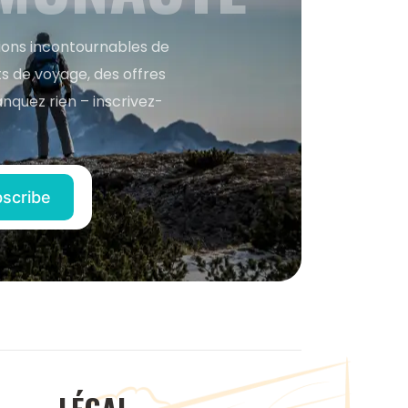
tions incontournables de
s de voyage, des offres
anquez rien – inscrivez-