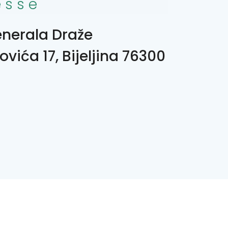
esse
enerala Draže
ovića 17, Bijeljina 76300