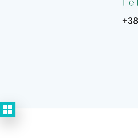
Té
+38