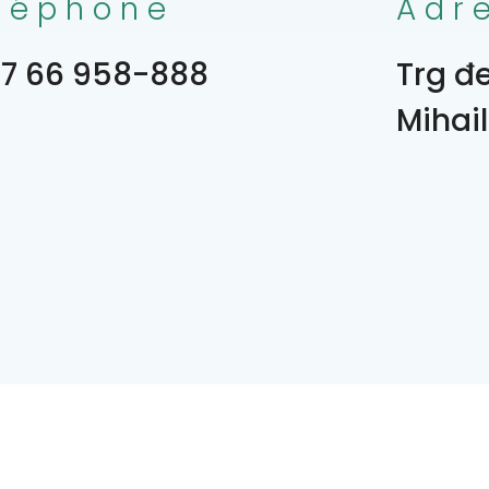
léphone
Adr
7 66 958-888
Trg đ
Mihail