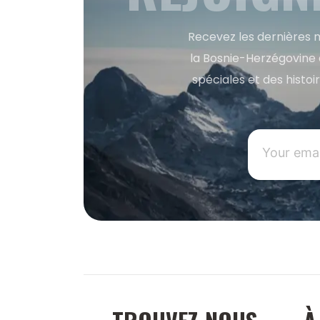
Recevez les dernières m
la Bosnie-Herzégovine 
spéciales et des histoi