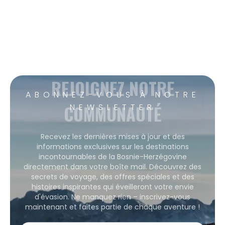
REJOIGNEZ NOTRE
ABONNEZ-VOUS À NOTRE
COMMUNAUTÉ
NEWSLETTER
Recevez les dernières mises à jour et des
informations exclusives sur les destinations
incontournables de la Bosnie-Herzégovine
directement dans votre boîte mail. Découvrez des
secrets de voyage, des offres spéciales et des
histoires inspirantes qui éveilleront votre envie
d'évasion. Ne manquez rien – inscrivez-vous
maintenant et faites partie de chaque aventure !