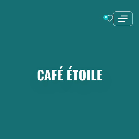
Aller
au
0
contenu
CAFÉ
ÉTOILE