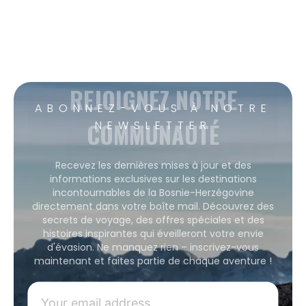
REJOIGNEZ NOTRE
ABONNEZ-VOUS À NOTRE
COMMUNAUTÉ
NEWSLETTER
Recevez les dernières mises à jour et des
informations exclusives sur les destinations
incontournables de la Bosnie-Herzégovine
directement dans votre boîte mail. Découvrez des
secrets de voyage, des offres spéciales et des
histoires inspirantes qui éveilleront votre envie
d'évasion. Ne manquez rien – inscrivez-vous
maintenant et faites partie de chaque aventure !