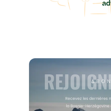
REJOIGN
ABON
Recevez les dernières m
la Bosnie-Herzégovine 