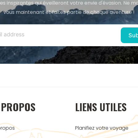
res inspirantes qui éveilleront votre envie d'évasion. Ne m
vous maintenant et faites partie de chaque aventure !
 PROPOS
LIENS UTILES
propos
Planifiez votre voyage