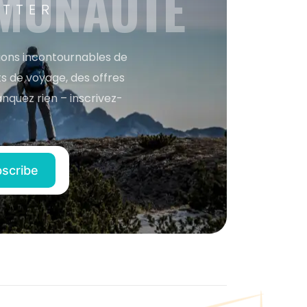
MMUNAUTÉ
ETTER
tions incontournables de
s de voyage, des offres
anquez rien – inscrivez-