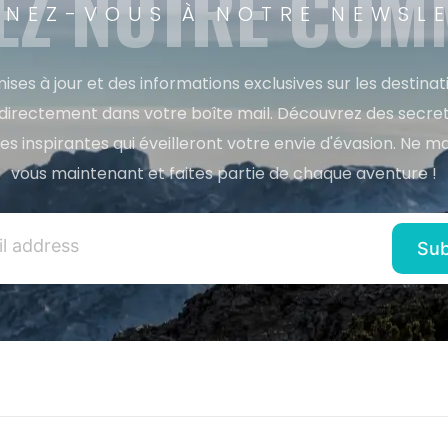
EZ NOTRE CO
NEZ-VOUS À NOTRE NEWSL
ises à jour et des informations exclusives sur les destina
directement dans votre boîte mail. Découvrez des secret
res inspirantes qui éveilleront votre envie d'évasion. Ne m
vous maintenant et faites partie de chaque aventure !