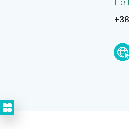
Té
+38