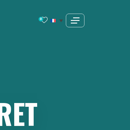
0
RET