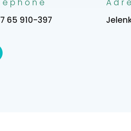
léphone
Adr
7 65 910-397
Jelenk