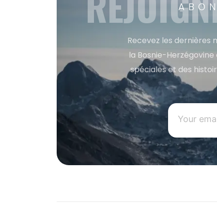
REJOIGN
ABON
Recevez les dernières m
la Bosnie-Herzégovine 
spéciales et des histoi