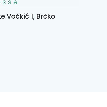
esse
e Vočkić 1, Brčko