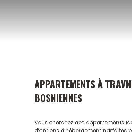
Aller
au
contenu
APPARTEMENTS À TRAVNIK
BOSNIENNES
Vous cherchez des appartements idéa
d’options d’hébergement parfaites pour