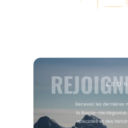
REJOIGN
ABON
Recevez les dernières m
la Bosnie-Herzégovine 
spéciales et des histoi