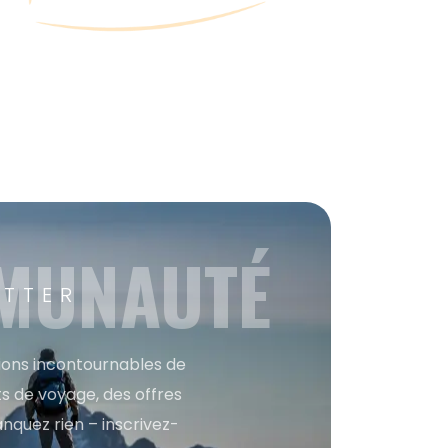
MMUNAUTÉ
ETTER
tions incontournables de
s de voyage, des offres
anquez rien – inscrivez-