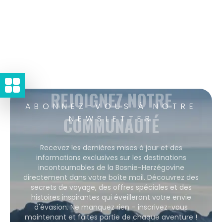
REJOIGNEZ NOTRE
ABONNEZ-VOUS À NOTRE
COMMUNAUTÉ
NEWSLETTER
Recevez les dernières mises à jour et des
informations exclusives sur les destinations
incontournables de la Bosnie-Herzégovine
directement dans votre boîte mail. Découvrez des
secrets de voyage, des offres spéciales et des
histoires inspirantes qui éveilleront votre envie
d'évasion. Ne manquez rien – inscrivez-vous
maintenant et faites partie de chaque aventure !