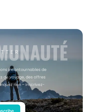
MMUNAUTÉ
ETTER
tions incontournables de
s de voyage, des offres
anquez rien – inscrivez-