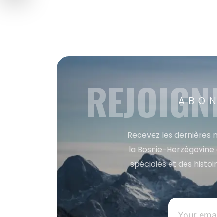
REJOIGN
ABON
Recevez les dernières m
la Bosnie-Herzégovine 
spéciales et des histoi