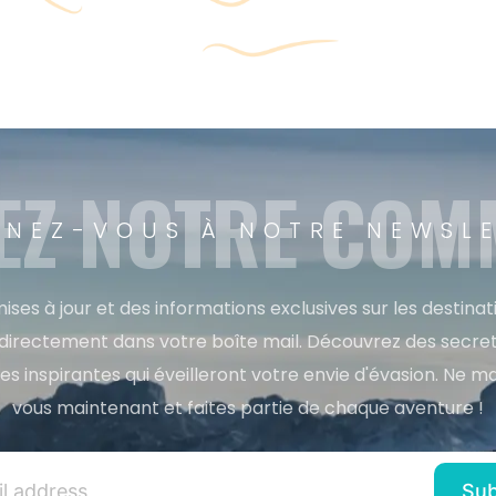
EZ NOTRE CO
NEZ-VOUS À NOTRE NEWSL
ises à jour et des informations exclusives sur les destina
directement dans votre boîte mail. Découvrez des secret
res inspirantes qui éveilleront votre envie d'évasion. Ne m
vous maintenant et faites partie de chaque aventure !