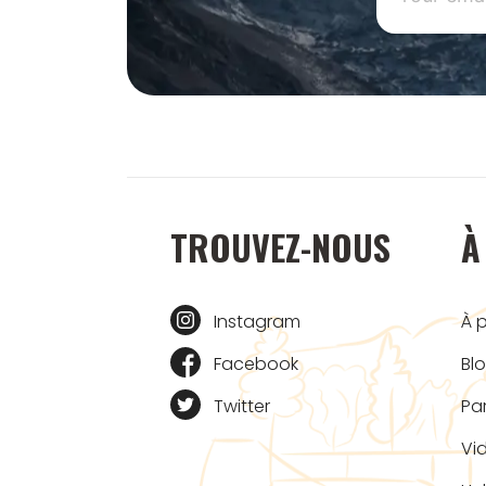
TROUVEZ-NOUS
À
Instagram
À 
Facebook
Bl
Twitter
Pa
Vi