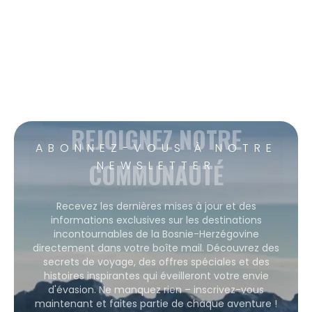
REJOIGNEZ NOTRE
ABONNEZ-VOUS À NOTRE
COMMUNAUTÉ
NEWSLETTER
Recevez les dernières mises à jour et des
informations exclusives sur les destinations
incontournables de la Bosnie-Herzégovine
directement dans votre boîte mail. Découvrez des
secrets de voyage, des offres spéciales et des
histoires inspirantes qui éveilleront votre envie
d'évasion. Ne manquez rien – inscrivez-vous
maintenant et faites partie de chaque aventure !