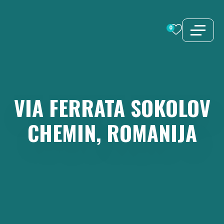
Aller
au
0
contenu
VIA
FERRATA
SOKOLOV
CHEMIN,
ROMANIJA