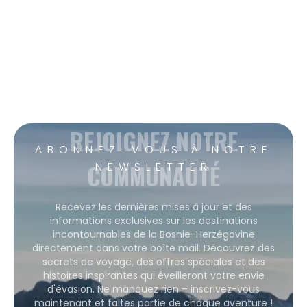
REJOIGNEZ NOTRE
ABONNEZ-VOUS À NOTRE
COMMUNAUTÉ
NEWSLETTER
Recevez les dernières mises à jour et des
informations exclusives sur les destinations
incontournables de la Bosnie-Herzégovine
directement dans votre boîte mail. Découvrez des
secrets de voyage, des offres spéciales et des
histoires inspirantes qui éveilleront votre envie
d'évasion. Ne manquez rien – inscrivez-vous
maintenant et faites partie de chaque aventure !