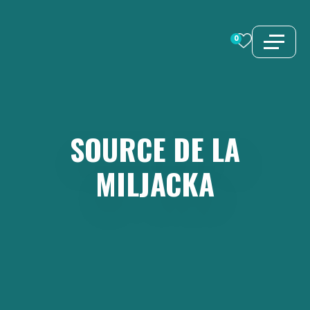
Aller
au
0
contenu
SOURCE
DE
LA
MILJACKA