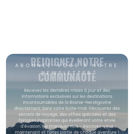
REJOIGNEZ NOTRE
ABONNEZ-VOUS À NOTRE
COMMUNAUTÉ
NEWSLETTER
Recevez les dernières mises à jour et des
informations exclusives sur les destinations
incontournables de la Bosnie-Herzégovine
directement dans votre boîte mail. Découvrez des
secrets de voyage, des offres spéciales et des
histoires inspirantes qui éveilleront votre envie
d'évasion. Ne manquez rien – inscrivez-vous
maintenant et faites partie de chaque aventure !