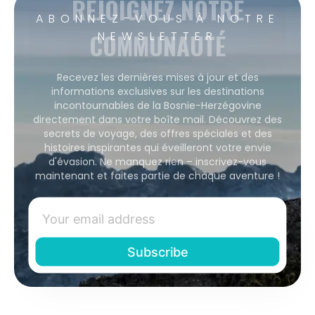
REJOIGNEZ NOTRE
ABONNEZ-VOUS À NOTRE
COMMUNAUTÉ
NEWSLETTER
Recevez les dernières mises à jour et des
informations exclusives sur les destinations
incontournables de la Bosnie-Herzégovine
directement dans votre boîte mail. Découvrez des
secrets de voyage, des offres spéciales et des
histoires inspirantes qui éveilleront votre envie
d'évasion. Ne manquez rien – inscrivez-vous
maintenant et faites partie de chaque aventure !