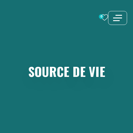
Aller
au
0
contenu
SOURCE
DE
VIE